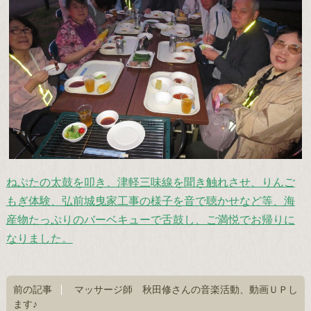
ねぷたの太鼓を叩き、津軽三味線を聞き触れさせ、りんご
もぎ体験、弘前城曳家工事の様子を音で聴かせなど等、海
産物たっぷりのバーベキューで舌鼓し、ご満悦でお帰りに
なりました。
前の記事
マッサージ師 秋田修さんの音楽活動、動画ＵＰし
ます♪