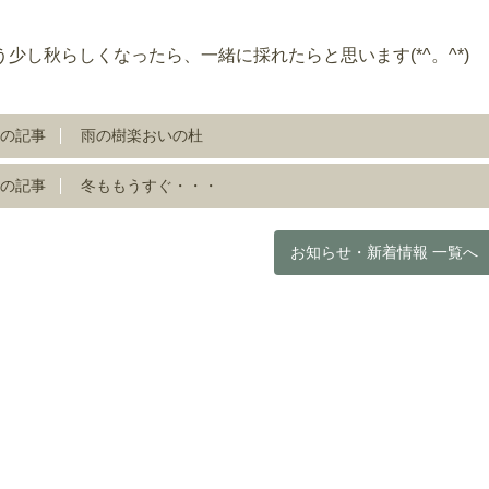
）
う少し秋らしくなったら、一緒に採れたらと思います(*^。^*)
の記事
雨の樹楽おいの杜
の記事
冬ももうすぐ・・・
お知らせ・新着情報 一覧へ