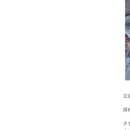
立
採
さ