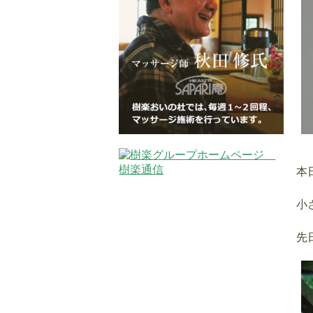
本
小
先