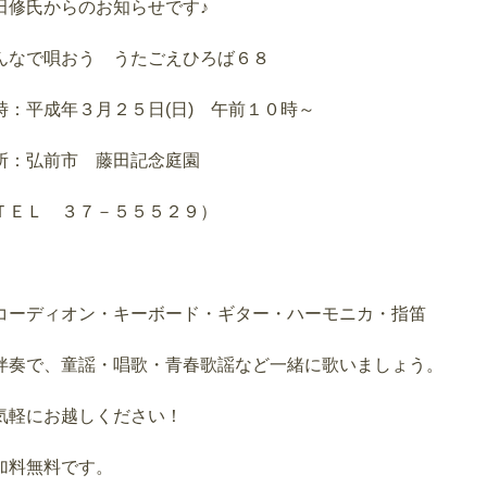
田修氏からのお知らせです♪
んなで唄おう うたごえひろば６８
時：平成年３月２５日(日) 午前１０時～
所：弘前市 藤田記念庭園
ＴＥＬ ３７－５５５２９）
コーディオン・キーボード・ギター・ハーモニカ・指笛
伴奏で、童謡・唱歌・青春歌謡など一緒に歌いましょう。
気軽にお越しください！
加料無料です。