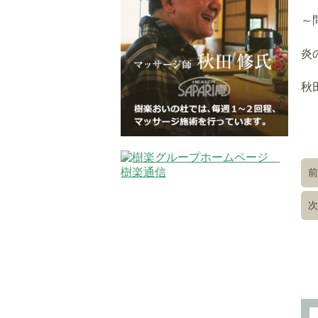
～
炎
秋
前
次