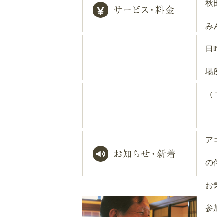
秋
み
日
場
（
ア
の
お
参