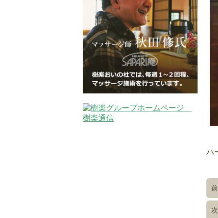
ハ
前
次