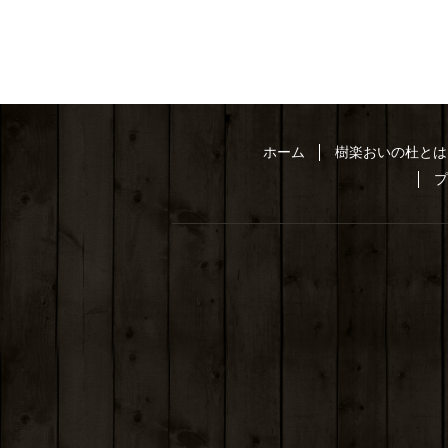
ホーム
樹楽おいの杜とは
プ