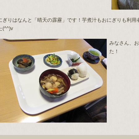
にぎりはなんと「晴天の霹靂」です！芋煮汁もおにぎりも利用
(^^)v
みなさん、お
た！