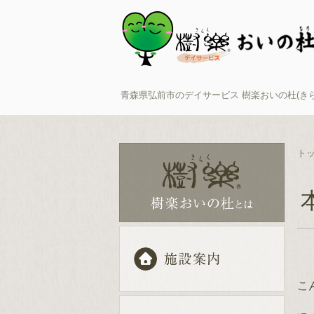
青森県弘前市のデイサービス 樹楽おいの杜(き
ト
こ