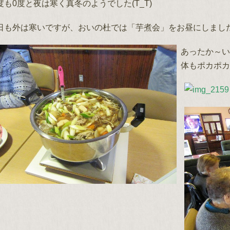
度も0度と夜は寒く真冬のようでした(T_T)
日も外は寒いですが、おいの杜では「芋煮会」をお昼にしまし
あったか～い
体もポカポカ