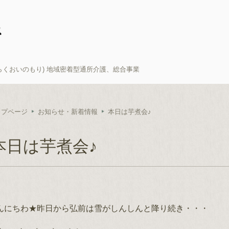
らくおいのもり) 地域密着型通所介護、総合事業
ップページ
お知らせ・新着情報
本日は芋煮会♪
本日は芋煮会♪
んにちわ★昨日から弘前は雪がしんしんと降り続き・・・