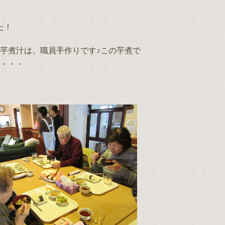
た！
芋煮汁は、職員手作りです♪この芋煮で
・・・